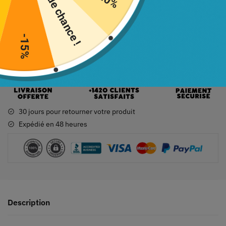
 gratuit
Pas de chance !
Ajouter au panier
-15%
30 jours pour retourner votre produit
Expédié en 48 heures
Description