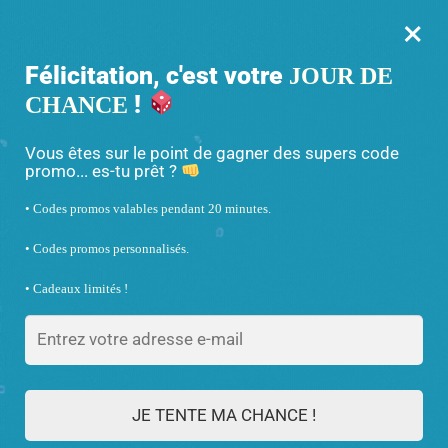
×
MENU
0
Félicitation, c'est votre
JOUR DE
!
CHANCE
-10% avec le code « ATTACHE10 »
Accueil
/
Porte Badge Tour de Cou Disney
/
Porte badge Tour de Cou Mulan Disney
Vous êtes sur le point de gagner des supers code
promo... es-tu prêt ?
• Codes promos valables pendant 20 minutes.
• Codes promos personnalisés.
• Cadeaux limités !
JE TENTE MA CHANCE !